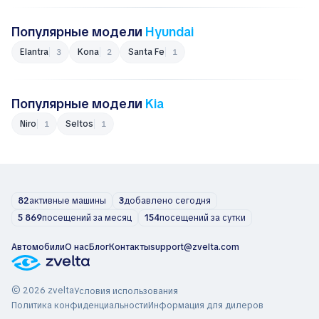
Популярные модели
Hyundai
Elantra
Kona
Santa Fe
3
2
1
Популярные модели
Kia
Niro
Seltos
1
1
82
активные машины
3
добавлено сегодня
5 869
посещений за месяц
154
посещений за сутки
Автомобили
О нас
Блог
Контакты
support@zvelta.com
© 2026 zvelta
Условия использования
Политика конфиденциальности
Информация для дилеров