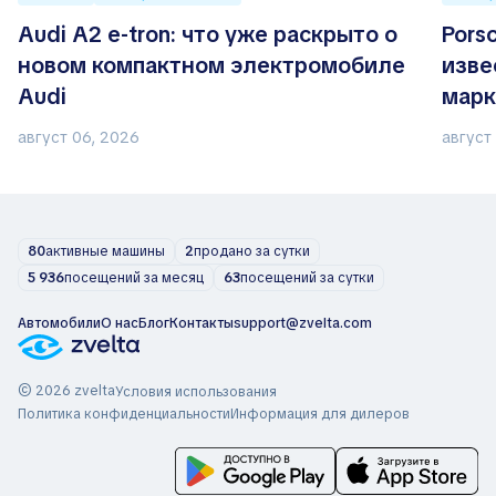
Audi A2 e-tron: что уже раскрыто о
Pors
новом компактном электромобиле
изве
Audi
марк
август 06, 2026
август
80
активные машины
2
продано за сутки
5 936
посещений за месяц
63
посещений за сутки
Автомобили
О нас
Блог
Контакты
support@zvelta.com
© 2026 zvelta
Условия использования
Политика конфиденциальности
Информация для дилеров