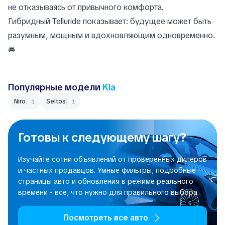
не отказываясь от привычного комфорта.
Гибридный Telluride показывает: будущее может быть
разумным, мощным и вдохновляющим одновременно.
🚘
Популярные модели
Kia
Niro
Seltos
1
1
Готовы к следующему шагу?
Изучайте сотни объявлений от проверенных дилеров
и частных продавцов. Умные фильтры, подробные
страницы авто и обновления в режиме реального
времени - все, что нужно для правильного выбора.
Посмотреть все авто