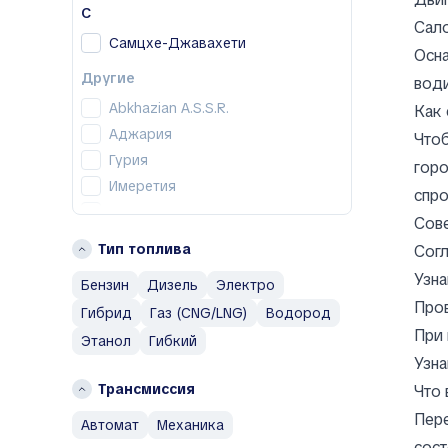
V
С
Сало
Volkswagen
Самцхе-Джавахети
Осна
Другие
Другие
вод
Abarth
Abkhazian A.S.S.R.
Как 
AC
Аджария
Чтоб
ACE EV
Гурия
горо
Acura
Имеретия
спро
Adler
Кахетия
Сове
Aeolus
Мцхета-Мтианети
Тип топлива
Согл
Aiways
Рача-Лечхуми и Нижняя
Узна
Бензин
Дизель
Электро
Сванетия
Aixam
Пров
Самегрело — Земо-Сванети
Гибрид
Газ (CNG/LNG)
Водород
Al Damani
При 
Шида-Картли
Alfa Romeo
Этанол
Гибкий
Узна
Alpina
Трансмиссия
Что 
Alpine
AM General
Пере
автомат
механика
AMC
сост