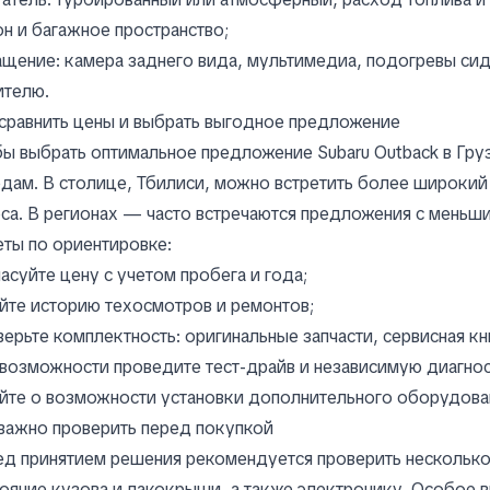
н и багажное пространство;
щение: камера заднего вида, мультимедиа, подогревы си
ителю.
сравнить цены и выбрать выгодное предложение
ы выбрать оптимальное предложение Subaru Outback в Груз
дам. В столице, Тбилиси, можно встретить более широкий 
са. В регионах — часто встречаются предложения с меньш
ты по ориентировке:
асуйте цену с учетом пробега и года;
йте историю техосмотров и ремонтов;
ерьте комплектность: оригинальные запчасти, сервисная к
возможности проведите тест-драйв и независимую диагнос
йте о возможности установки дополнительного оборудован
важно проверить перед покупкой
д принятием решения рекомендуется проверить несколько 
ояние кузова и лакокрыши, а также электронику. Особое 