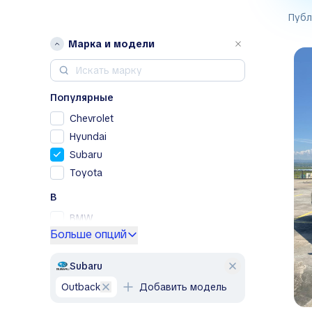
Публ
Марка и модели
Популярные
Chevrolet
Hyundai
Subaru
Toyota
B
BMW
Больше опций
Buick
F
Subaru
Fiat
Outback
Добавить модель
Ford