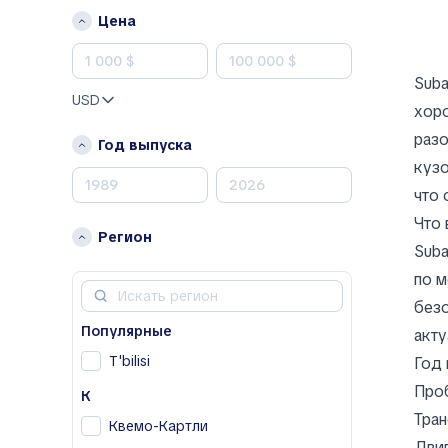
J
Цена
Jeep
Jetta
Suba
USD
K
хоро
Kia
разо
Год выпуска
кузо
L
что 
Lexus
Что 
Регион
M
Suba
Mazda
по м
Mercedes-Benz
безо
N
Популярные
акту
Nissan
T'bilisi
Год 
Проб
O
К
Тран
Opel
Квемо-Картли
Двиг