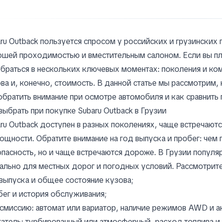
ru Outback пользуется спросом у российских и грузинских
шей проходимостью и вместительным салоном. Если вы план
браться в нескольких ключевых моментах: поколения и комп
ва и, конечно, стоимость. В данной статье мы рассмотрим,
обратить внимание при осмотре автомобиля и как сравнить
выбрать при покупке Subaru Outback в Грузии
ru Outback доступен в разных поколениях, чаще встречаю
ощности. Обратите внимание на год выпуска и пробег: чем
пасность, но и чаще встречаются дороже. В Грузии популя
ально для местных дорог и погодных условий. Рассмотрите
выпуска и общее состояние кузова;
ег и история обслуживания;
смиссию: автомат или вариатор, наличие режимов AWD и а
атель: турбированный или атмосферный, расход топлива и