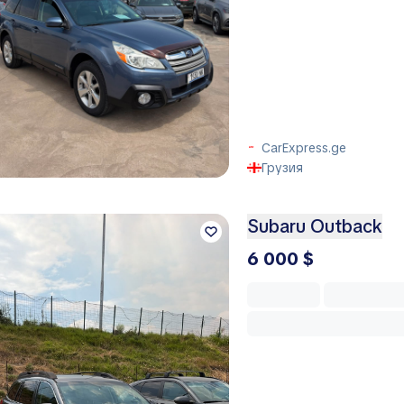
CarExpress.ge
Грузия
Subaru Outback
6 000 $