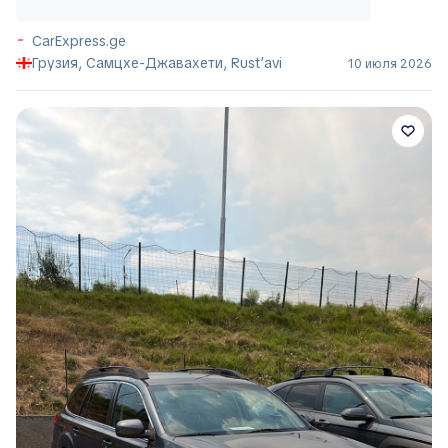
CarExpress.ge
Грузия, Самцхе-Джавахети, Rust’avi
10 июля 2026