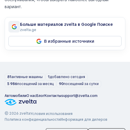
вариант.
Больше материалов zvelta в Google Поиске
zvelta.ge
В избранные источники
81
активные машины
1
добавлено сегодня
5 986
посещений за месяц
90
посещений за сутки
Автомобили
О нас
Блог
Контакты
support@zvelta.com
© 2026 zvelta
Условия использования
Политика конфиденциальности
Информация для дилеров