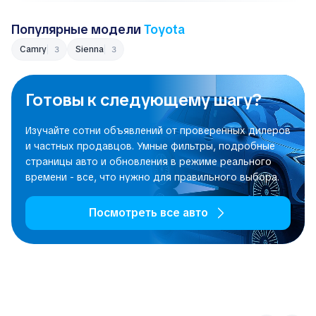
Популярные модели
Toyota
Camry
Sienna
3
3
Готовы к следующему шагу?
Изучайте сотни объявлений от проверенных дилеров
и частных продавцов. Умные фильтры, подробные
страницы авто и обновления в режиме реального
времени - все, что нужно для правильного выбора.
Посмотреть все авто