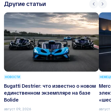
Другие статьи
НОВОСТИ
НЕМЕЦ
Bugatti Destrier: что известно о новом
Merc
единственном экземпляре на базе
элек
Bolide
«шес
август 09, 2026
август