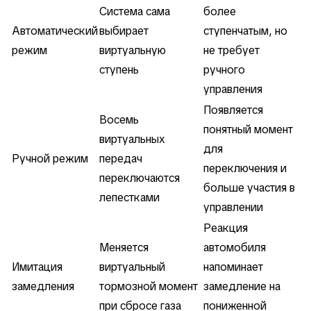
Система сама
более
Автоматический
выбирает
ступенчатым, но
режим
виртуальную
не требует
ступень
ручного
управления
Появляется
Восемь
понятный момент
виртуальных
для
Ручной режим
передач
переключения и
переключаются
больше участия в
лепестками
управлении
Реакция
Меняется
автомобиля
Имитация
виртуальный
напоминает
замедления
тормозной момент
замедление на
при сбросе газа
пониженной