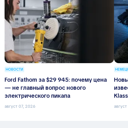
НОВОСТИ
НЕМЕЦ
Ford Fathom за $29 945: почему цена
Новы
— не главный вопрос нового
изве
электрического пикапа
Klas
август 07, 2026
август