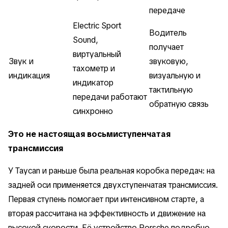
передаче
Electric Sport
Водитель
Sound,
получает
виртуальный
Звук и
звуковую,
тахометр и
индикация
визуальную и
индикатор
тактильную
передачи работают
обратную связь
синхронно
Это не настоящая восьмиступенчатая
трансмиссия
У Taycan и раньше была реальная коробка передач: на
задней оси применяется двухступенчатая трансмиссия.
Первая ступень помогает при интенсивном старте, а
вторая рассчитана на эффективность и движение на
высокой скорости. Её устройство Porsche подробно