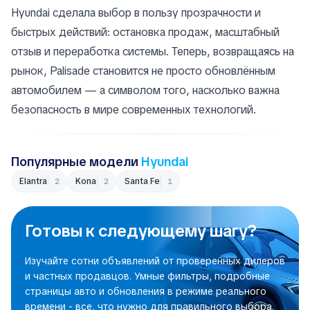
Hyundai сделала выбор в пользу прозрачности и
быстрых действий: остановка продаж, масштабный
отзыв и переработка системы. Теперь, возвращаясь на
рынок, Palisade становится не просто обновлённым
автомобилем — а символом того, насколько важна
безопасность в мире современных технологий.
Популярные модели
Hyundai
Elantra
Kona
Santa Fe
2
2
1
Готовы к следующему шагу?
Изучайте сотни объявлений от проверенных дилеров
и частных продавцов. Умные фильтры, подробные
страницы авто и обновления в режиме реального
времени - все, что нужно для правильного выбора.