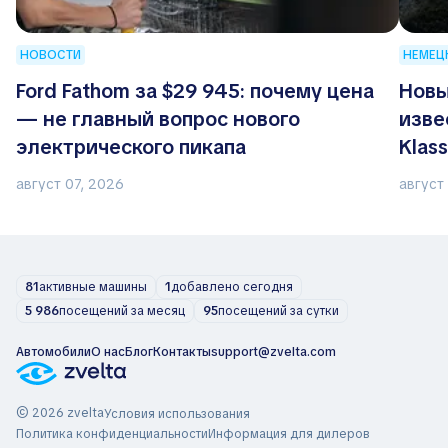
НОВОСТИ
НЕМЕЦ
Ford Fathom за $29 945: почему цена
Новы
— не главный вопрос нового
изве
электрического пикапа
Klas
август 07, 2026
август
81
активные машины
1
добавлено сегодня
5 986
посещений за месяц
95
посещений за сутки
Автомобили
О нас
Блог
Контакты
support@zvelta.com
© 2026 zvelta
Условия использования
Политика конфиденциальности
Информация для дилеров