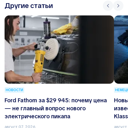
Другие статьи
НОВОСТИ
НЕМЕЦ
Ford Fathom за $29 945: почему цена
Новы
— не главный вопрос нового
изве
электрического пикапа
Klas
август 07, 2026
август