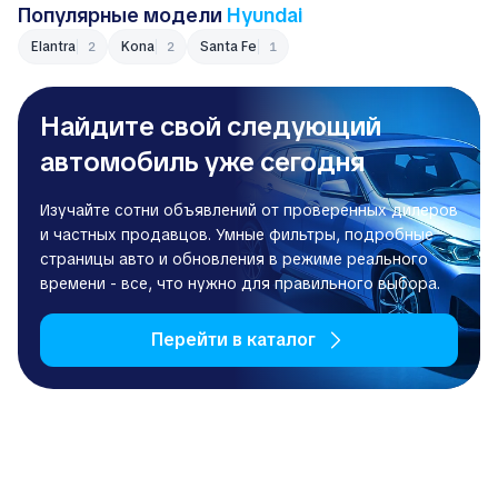
Популярные модели
Hyundai
Elantra
Kona
Santa Fe
2
2
1
Найдите свой следующий
автомобиль уже сегодня
Изучайте сотни объявлений от проверенных дилеров
и частных продавцов. Умные фильтры, подробные
страницы авто и обновления в режиме реального
времени - все, что нужно для правильного выбора.
Перейти в каталог