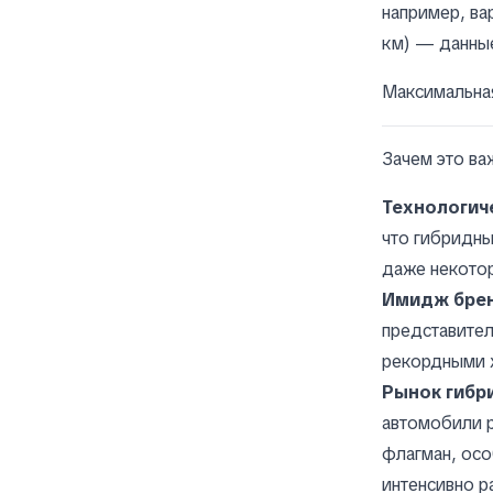
например, ва
км) — данны
Максимальная
Зачем это в
Технологич
что гибридны
даже некотор
Имидж бре
представител
рекордными 
Рынок гибр
автомобили р
флагман, осо
интенсивно р