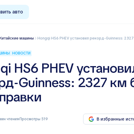
вить авто
Китайские машины
Hongqi HS6 PHEV установил рекорд-Guinness: 2327 км 
АШИНЫ
НОВОСТИ
qi HS6 PHEV установи
рд-Guinness: 2327 км 
правки
В избранные ист
мин чтения
Просмотры 519