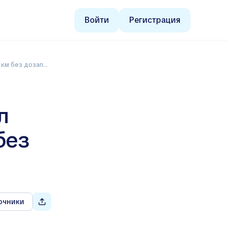
Войти
Регистрация
без дозаправки
л
без
очники