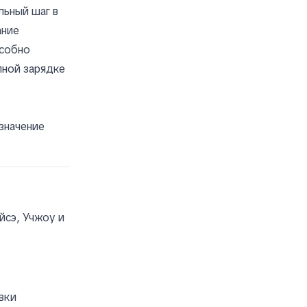
льный шаг в
ание
особно
лной зарядке
значение
йсэ, Учжоу и
вки