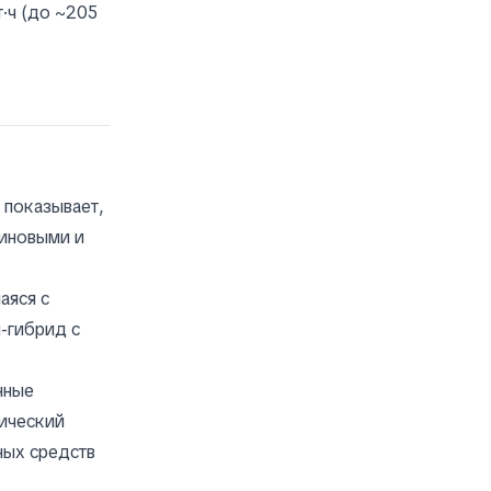
т·ч (до ~205
показывает,
зиновыми и
аяся с
м-гибрид с
нные
гический
ных средств