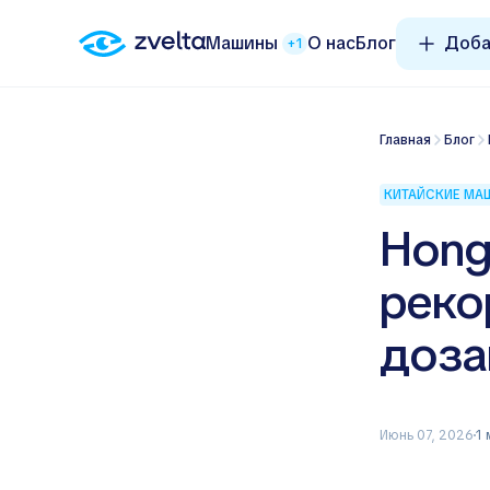
Машины
О нас
Блог
Доба
+1
Главная
Блог
КИТАЙСКИЕ М
Hong
реко
доза
Июнь 07, 2026
1 