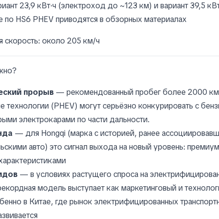
риант 23,9 кВт·ч (электроход до ~123 км) и вариант 39,5 кВ
е по HS6 PHEV приводятся в обзорных материалах
 скорость: около 205 км/ч
ажно?
еский прорыв
— рекомендованный пробег более 2000 км 
е технологии (PHEV) могут серьёзно конкурировать с бен
ыми электрокарами по части дальности.
нда
— для Hongqi (марка с историей, ранее ассоциировавш
ьскими авто) это сигнал выхода на новый уровень: премиу
характеристиками
идов
— в условиях растущего спроса на электрифицирова
екордная модель выступает как маркетинговый и техноло
бенно в Китае, где рынок электрифицированных транспорт
азвивается