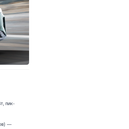
т, пик-
ов) —