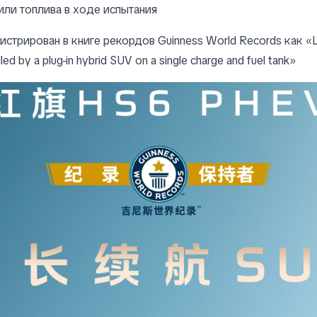
или топлива в ходе испытания
истрирован в книге рекордов Guinness World Records как «
lled by a plug-in hybrid SUV on a single charge and fuel tank»