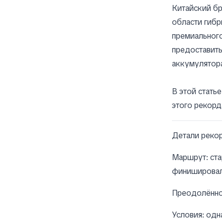
Китайский бр
области гибр
премиального
предоставит
аккумулятора
В этой стать
этого рекорд
Детали реко
Маршрут: ста
финишировал
Преодолённое
Условия: одн