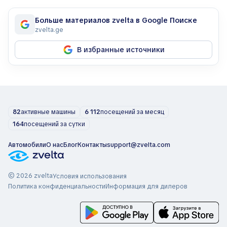
Больше материалов zvelta в Google Поиске
zvelta.ge
В избранные источники
82
активные машины
6 112
посещений за месяц
164
посещений за сутки
Автомобили
О нас
Блог
Контакты
support@zvelta.com
© 2026 zvelta
Условия использования
Политика конфиденциальности
Информация для дилеров