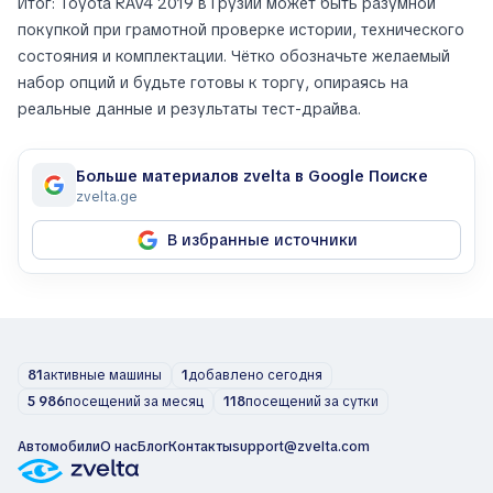
Итог: Toyota RAV4 2019 в Грузии может быть разумной
покупкой при грамотной проверке истории, технического
состояния и комплектации. Чётко обозначьте желаемый
набор опций и будьте готовы к торгу, опираясь на
реальные данные и результаты тест-драйва.
Больше материалов zvelta в Google Поиске
zvelta.ge
В избранные источники
81
активные машины
1
добавлено сегодня
5 986
посещений за месяц
118
посещений за сутки
Автомобили
О нас
Блог
Контакты
support@zvelta.com