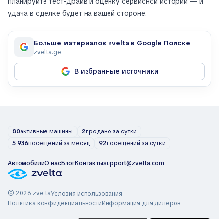
планируйте тест-драйв и оценку сервисной истории — и
удача в сделке будет на вашей стороне.
Больше материалов zvelta в Google Поиске
zvelta.ge
В избранные источники
80
активные машины
2
продано за сутки
5 936
посещений за месяц
92
посещений за сутки
Автомобили
О нас
Блог
Контакты
support@zvelta.com
© 2026 zvelta
Условия использования
Политика конфиденциальности
Информация для дилеров