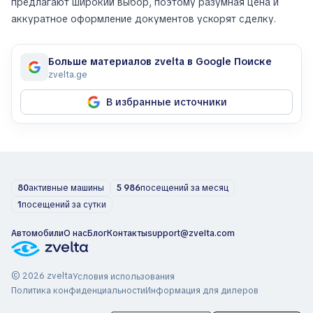
предлагают широкий выбор, поэтому разумная цена и
аккуратное оформление документов ускорят сделку.
Больше материалов zvelta в Google Поиске
zvelta.ge
В избранные источники
80
активные машины
5 986
посещений за месяц
1
посещений за сутки
Автомобили
О нас
Блог
Контакты
support@zvelta.com
© 2026 zvelta
Условия использования
Политика конфиденциальности
Информация для дилеров