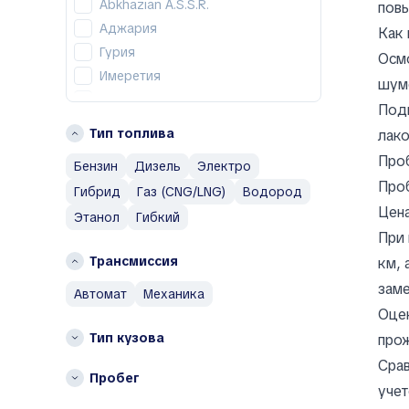
Abarth
Abkhazian A.S.S.R.
пов
AC
Аджария
Как 
ACE EV
Гурия
Осмо
Acura
Имеретия
шумо
Adler
Кахетия
Подв
Aeolus
Мцхета-Мтианети
Тип топлива
лако
Aiways
Рача-Лечхуми и Нижняя
Проб
Бензин
Дизель
Электро
Сванетия
Aixam
Проб
Самегрело — Земо-Сванети
Гибрид
Газ (CNG/LNG)
Водород
Al Damani
Цена
Шида-Картли
Alfa Romeo
Этанол
Гибкий
При 
Alpina
Трансмиссия
км, 
Alpine
AM General
заме
автомат
механика
AMC
Оцен
Apal
Тип кузова
прож
Arcfox
Срав
Пробег
Ariel
учет
Aro