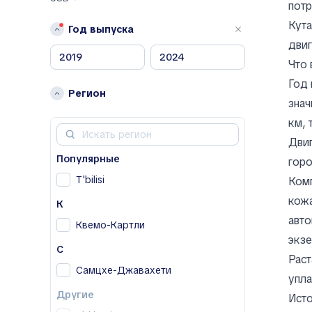
K
потр
Kia
Кута
Год выпуска
двиг
L
Что 
Lexus
Год 
Регион
M
знач
Mazda
км, 
Mercedes-Benz
Двиг
N
Популярные
горо
Nissan
T'bilisi
Ком
кожа
O
К
авто
Opel
Квемо-Картли
экзе
V
С
Раст
Volkswagen
Самцхе-Джавахети
упла
Другие
Другие
Исто