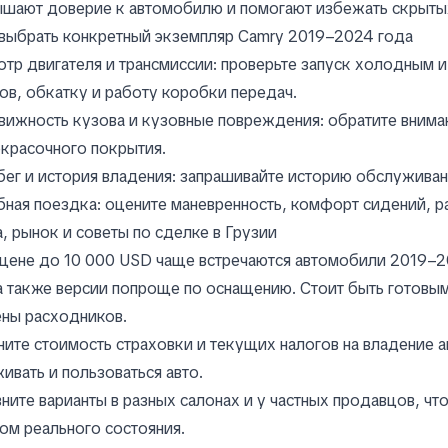
ышают доверие к автомобилю и помогают избежать скрыты
выбрать конкретный экземпляр Camry 2019–2024 года
тр двигателя и трансмиссии: проверьте запуск холодным и
в, обкатку и работу коробки передач.
ижность кузова и кузовные повреждения: обратите вниман
красочного покрытия.
ег и история владения: запрашивайте историю обслуживани
ная поездка: оцените маневренность, комфорт сидений, р
, рынок и советы по сделке в Грузии
цене до 10 000 USD чаще встречаются автомобили 2019–20
а также версии попроще по оснащению. Стоит быть готовы
ны расходников.
ите стоимость страховки и текущих налогов на владение а
ивать и пользоваться авто.
ните варианты в разных салонах и у частных продавцов, ч
ом реального состояния.