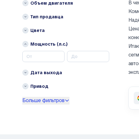
В че
Объем двигателя
Asia
Комф
Aston Martin
Тип продавца
Надё
Auburn
Цена
Цвета
Audi
конк
Aurus
Мощность (л.с.)
Итак
Austin
сегм
Austin Healey
авто
Autobianchi
Avatr
эксп
Дата выхода
Avtokam
Привод
BAIC
Bajaj
Больше фильтров
Baltijas Dzips
Batmobile
Bentley
Bertone
Bestune