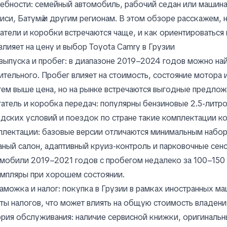
ебности: семейный автомобиль, рабочий седан или машина
иси, Батумӣ и другим регионам. В этом обзоре расскажем, 
атели и коробки встречаются чаще, и как ориентироваться 
влияет на цену и выбор Toyota Camry в Грузии
выпуска и пробег: в диапазоне 2019–2024 годов можно на
ительного. Пробег влияет на стоимость, состояние мотора
тем выше цена, но на рынке встречаются выгодные предлож
атель и коробка передач: популярны бензиновые 2.5-литро
дских условий и поездок по стране такие комплектации к
плектации: базовые версии отличаются минимальным набо
ный салон, адаптивный круиз-контроль и парковочные сен
мобили 2019–2021 годов с пробегом недалеко за 100–150 
мпляры при хорошем состоянии.
аможка и налог: покупка в Грузии в рамках иностранных м
ты налогов, что может влиять на общую стоимость владени
рия обслуживания: наличие сервисной книжки, оригинальн