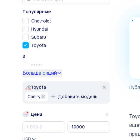
Популярные
Chevrolet
Hyundai
Subaru
Toyota
B
BMW
Больше опций
Buick
F
Toyota
Публ
Fiat
Camry
Добавить модель
Ford
J
Цена
Toyo
Jeep
ищет
Jetta
пред
USD