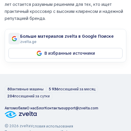
лет остается разумным решением для тех, кто ищет
практичный кроссовер с высоким клиренсом и надежной
репутацией бренда.
Больше материалов zvelta в Google Поиске
zvelta.ge
В избранные источники
80
активные машины
5 936
посещений за месяц
204
посещений за сутки
Автомобили
О нас
Блог
Контакты
support@zvelta.com
© 2026 zvelta
Условия использования