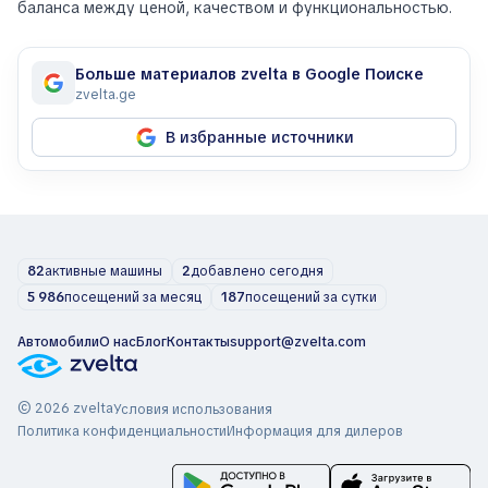
баланса между ценой, качеством и функциональностью.
Больше материалов zvelta в Google Поиске
zvelta.ge
В избранные источники
82
активные машины
2
добавлено сегодня
5 986
посещений за месяц
187
посещений за сутки
Автомобили
О нас
Блог
Контакты
support@zvelta.com
© 2026 zvelta
Условия использования
Политика конфиденциальности
Информация для дилеров