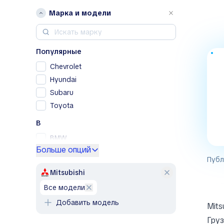
Марка и модели
Популярные
Chevrolet
Hyundai
Subaru
Toyota
B
BMW
Больше опций
Buick
Публ
F
Mitsubishi
Fiat
все модели
Ford
Добавить модель
Mits
J
Груз