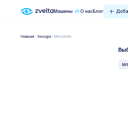
Машины
О нас
Блог
Доба
+1
Главная
Georgia
Mitsubishi
Выб
M