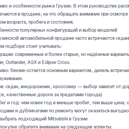
иво и особенности рынка Грузии. В этом руководстве рас
ечаются в продаже, на что обращать внимание при осмотре 
ом возраста, пробега и состояния.
бенности популярных конфигураций и выбор моделей
узинской автомобильной продаже часто встречаются седаны
м подборе стоит учитывать:
рации: современные и более старые, но надёжные вариант
er, Outlander, ASX и Eclipse Cross.
иво: бензин остаётся основным вариантом, дизель встречае
луживание.
в: седан, внедорожник, кроссовер — выбор зависит от до
е, качественные дороги за пределами города).
ег и год: чем новее год и меньше пробег, тем выше цена
одами и дубликатами по ремонту могут оказаться выгодно
выбрать подходящий Mitsubishi в Грузии
покупке обратите внимание на следующие аспекты: