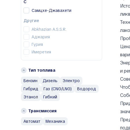
Volkswagen
С
Исто
Самцхе-Джавахети
Другие
ликв
Abarth
Другие
Техн
AC
Abkhazian A.S.S.R.
лак
ACE EV
Аджария
Проб
Acura
Гурия
Цена
Adler
Имеретия
вари
Aeolus
Кахетия
Энер
Aiways
Мцхета-Мтианети
Тип топлива
и ре
Aixam
Рача-Лечхуми и Нижняя
Сове
Al Damani
Бензин
Дизель
Электро
Сванетия
Чтоб
Alfa Romeo
Самегрело — Земо-Сванети
Гибрид
Газ (CNG/LNG)
Водород
Собе
Alpina
Шида-Картли
Этанол
Гибкий
Alpine
Прид
AM General
Трансмиссия
знач
AMC
Пред
автомат
механика
Apal
подв