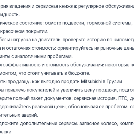
рия владения и сервисная книжка: регулярное обслуживан
идность.
ическое состояние: осмотр подвески, тормозной системы, 
окрасочном покрытии.
ег и нагрузка на двигатель: проверьте историю по киломе
 и остаточная стоимость: ориентируйтесь на рыночные цен
анты с аналогичными пробегами.
гоэффективность и стоимость обслуживания: некоторые по
монтом, что стоит учитывать в бюджете.
ты продавцу: как выгодно продать Mitsubishi в Грузии
ы привлечь покупателей и увеличить цену продажи, подгот
рите полный пакет документов: сервисная история, ПТС, 
ерживайтесь реальной цены, обосновывая её пробегом, со
ительных аварий.
ложите дополнительные сервисы: запасное колесо, компле
ески.