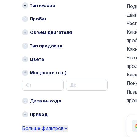
Arcfox
Тип кузова
Подг
Ariel
двиг
Пробег
Aro
Част
Asia
Каки
Объем двигателя
Aston Martin
про
Auburn
Тип продавца
Каки
Audi
Что 
Aurus
Цвета
про
Austin
Мощность (л.с.)
Каки
Austin Healey
Autobianchi
Поку
Avatr
Прав
Avtokam
прощ
Дата выхода
BAIC
Привод
Bajaj
Baltijas Dzips
Больше фильтров
Batmobile