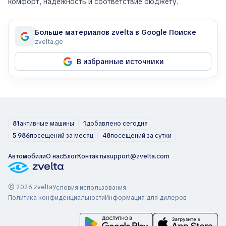
комфорт, надежность и соответствие бюджету.
Больше материалов zvelta в Google Поиске
zvelta.ge
В избранные источники
81
активные машины
1
добавлено сегодня
5 986
посещений за месяц
48
посещений за сутки
Автомобили
О нас
Блог
Контакты
support@zvelta.com
© 2026 zvelta
Условия использования
Политика конфиденциальности
Информация для дилеров