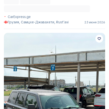
CarExpress.ge
Грузия, Самцхе-Джавахети, Rust’avi
23 июня 2026