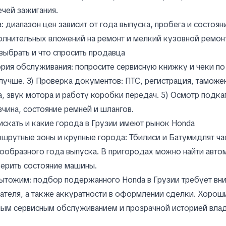
ечей зажигания.
: диапазон цен зависит от года выпуска, пробега и состо
лнительных вложений на ремонт и мелкий кузовной ремон
выбрать и что спросить продавца
рия обслуживания: попросите сервисную книжку и чеки по
лучше. 3) Проверка документов: ПТС, регистрация, таможен
, звук мотора и работу коробки передач. 5) Осмотр подка
чина, состояние ремней и шлангов.
искать и какие города в Грузии имеют рынок Honda
шрутные зоны и крупные города: Тбилиси и Батумидлят ч
ообразного года выпуска. В пригородах можно найти автом
ерить состояние машины.
тожим: подбор подержанного Honda в Грузии требует вним
ателя, а также аккуратности в оформлении сделки. Хоро
ым сервисным обслуживанием и прозрачной историей влад