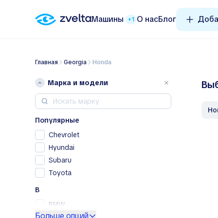
Машины
О нас
Блог
Доба
+1
Главная
Georgia
Honda
Марка и модели
Выб
H
Популярные
Chevrolet
Hyundai
Subaru
Toyota
B
BMW
Больше опций
Buick