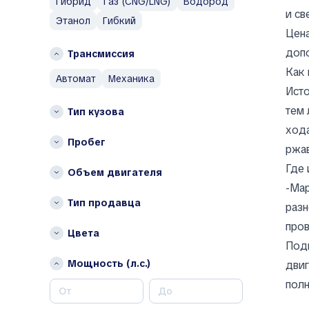
Гибрид
Газ (CNG/LNG)
Водород
и св
Alpina
Шида-Картли
Этанол
Гибкий
Цена
Alpine
допо
AM General
Трансмиссия
AMC
Как 
автомат
механика
Apal
Исто
Arcfox
тем 
Тип кузова
Ariel
хода
Пробег
Aro
ржав
Asia
Где 
Объем двигателя
Aston Martin
-Мар
Auburn
Тип продавца
разн
Audi
пров
Aurus
Цвета
Поды
Austin
Мощность (л.с.)
двиг
Austin Healey
полн
Autobianchi
Avatr