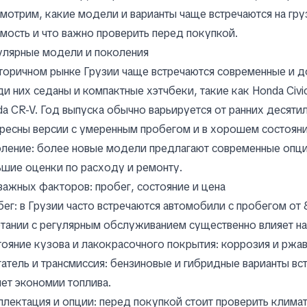
мотрим, какие модели и варианты чаще встречаются на гру
мость и что важно проверить перед покупкой.
улярные модели и поколения
торичном рынке Грузии чаще встречаются современные и 
и них седаны и компактные хэтчбеки, такие как Honda Civi
a CR-V. Год выпуска обычно варьируется от ранних десяти
ресны версии с умеренным пробегом и в хорошем состояни
ление: более новые модели предлагают современные опции
шие оценки по расходу и ремонту.
важных факторов: пробег, состояние и цена
ег: в Грузии часто встречаются автомобили с пробегом от
тании с регулярным обслуживанием существенно влияет на
ояние кузова и лакокрасочного покрытия: коррозия и ржав
атель и трансмиссия: бензиновые и гибридные варианты вс
чет экономии топлива.
лектация и опции: перед покупкой стоит проверить клима