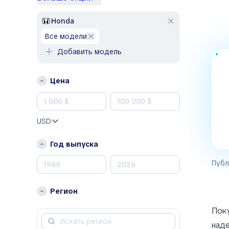
F
Honda
Fiat
все модели
Ford
Добавить модель
J
Jeep
Цена
Jetta
K
USD
Kia
L
Год выпуска
Lexus
Публ
M
Регион
Mazda
Mercedes-Benz
Поку
N
наде