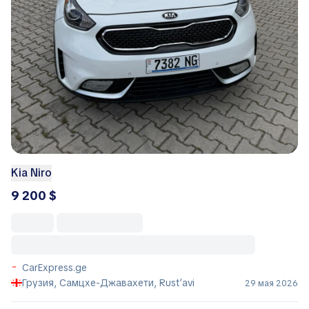
Kia Niro
9 200 $
CarExpress.ge
Грузия, Самцхе-Джавахети, Rust’avi
29 мая 2026