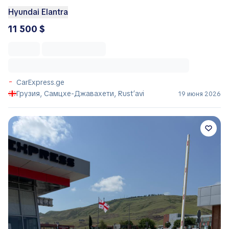
Hyundai Elantra
11 500 $
CarExpress.ge
Грузия, Самцхе-Джавахети, Rust’avi
19 июня 2026