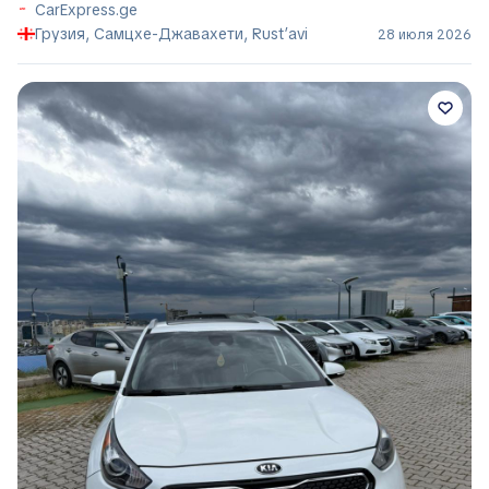
CarExpress.ge
Грузия, Самцхе-Джавахети, Rust’avi
28 июля 2026