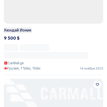
Хюндай Ионик
9 500 $
CarMall.ge
Грузия, T'bilisi, Tbilsi
14 ноября 2025