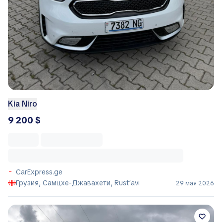
Kia Niro
9 200 $
CarExpress.ge
Грузия, Самцхе-Джавахети, Rust’avi
29 мая 2026