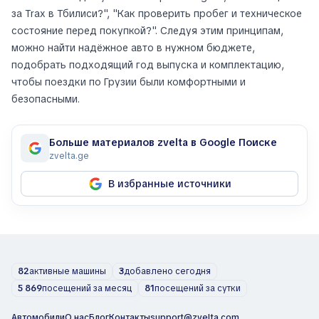
за Trax в Тбилиси?", "Как проверить пробег и техническое
состояние перед покупкой?". Следуя этим принципам,
можно найти надёжное авто в нужном бюджете,
подобрать подходящий год выпуска и комплектацию,
чтобы поездки по Грузии были комфортными и
безопасными.
Больше материалов zvelta в Google Поиске
zvelta.ge
В избранные источники
82
активные машины
3
добавлено сегодня
5 869
посещений за месяц
81
посещений за сутки
Автомобили
О нас
Блог
Контакты
support@zvelta.com