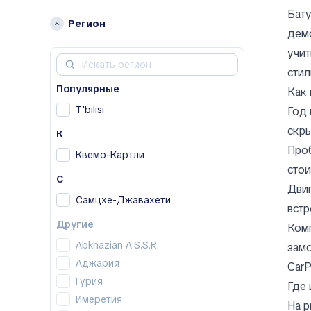
Lexus
Бату
Регион
M
демо
Mazda
учит
Mercedes-Benz
стил
N
Популярные
Как 
Nissan
T'bilisi
Год 
скры
O
К
Проб
Opel
Квемо-Картли
стои
V
С
Двиг
Volkswagen
Самцхе-Джавахети
встр
Другие
Другие
Ком
Abarth
Abkhazian A.S.S.R.
замо
AC
Аджария
CarP
ACE EV
Гурия
Где 
Acura
Имеретия
На р