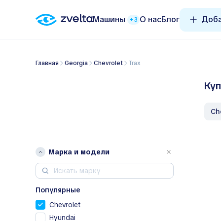
Машины
О нас
Блог
Доба
+3
Главная
Georgia
Chevrolet
Trax
Куп
C
Марка и модели
Популярные
Chevrolet
Hyundai