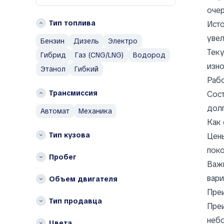
Adler
Кахетия
очер
Aeolus
Мцхета-Мтианети
Тип топлива
Исто
Aiways
Рача-Лечхуми и Нижняя
увел
Бензин
Дизель
Электро
Сванетия
Aixam
Теку
Самегрело — Земо-Сванети
Гибрид
Газ (CNG/LNG)
Водород
Al Damani
изно
Шида-Картли
Alfa Romeo
Этанол
Гибкий
Рабо
Alpina
Трансмиссия
Сост
Alpine
AM General
долг
автомат
механика
AMC
Как 
Apal
Тип кузова
Цены
Arcfox
поко
Пробег
Ariel
Важн
Aro
вари
Объем двигателя
Asia
Пре
Aston Martin
Тип продавца
Преи
Auburn
неб
Цвета