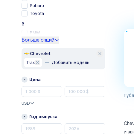
Subaru
Toyota
B
BMW
Больше опций
Buick
F
Chevrolet
Fiat
Trax
Добавить модель
Ford
J
Цена
Jeep
Jetta
Публ
USD
K
Kia
Год выпуска
Chev
L
и вы