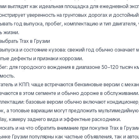
ми выглядят как идеальная площадка для ежедневной эксп
нстрирует уверенность на грунтовых дорогах и достойны
ывать год выпуска, пробег, комплектацию и тип двигателя
ь жизни.
выбрать Trax в Грузии
выпуска и состояние кузова: свежий год обычно означает 
тые дефекты и признаки коррозии.
ег: для городского вождения в диапазоне 50–120 тысяч к
мость.
атель и КПП: чаще встречаются бензиновые версии с меха
ечаются в этом сегменте и обычно дороже в обслуживании
плектации: базовые версии обычно включают кондиционер
к, а топовые вариации могут предложить мультимедийную
lay, камеру заднего вида и эффектные расходники.
искать и на что обратить внимание при покупке Trax в Грузи
ынке Грузии популярны как частные объявления, так и авт