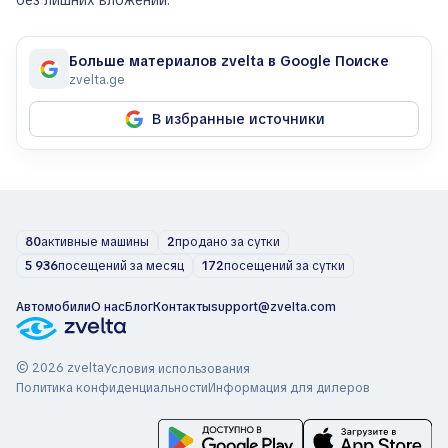
Больше материалов zvelta в Google Поиске
zvelta.ge
В избранные источники
80
активные машины
2
продано за сутки
5 936
посещений за месяц
172
посещений за сутки
Автомобили
О нас
Блог
Контакты
support@zvelta.com
© 2026 zvelta
Условия использования
Политика конфиденциальности
Информация для дилеров