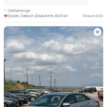
CarExpress.ge
Грузия, Самцхе-Джавахети, Rust’avi
28 июля 2026