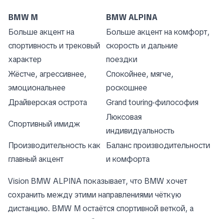
BMW M
BMW ALPINA
Больше акцент на
Больше акцент на комфорт,
спортивность и трековый
скорость и дальние
характер
поездки
Жёстче, агрессивнее,
Спокойнее, мягче,
эмоциональнее
роскошнее
Драйверская острота
Grand touring-философия
Люксовая
Спортивный имидж
индивидуальность
Производительность как
Баланс производительности
главный акцент
и комфорта
Vision BMW ALPINA показывает, что BMW хочет
сохранить между этими направлениями чёткую
дистанцию. BMW M остаётся спортивной веткой, а