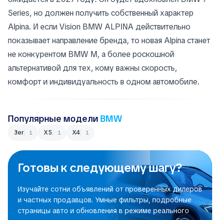
Series, но должен получить собственный характер
Alpina. И если Vision BMW ALPINA действительно
показывает направление бренда, то новая Alpina станет
не конкурентом BMW M, а более роскошной
альтернативой для тех, кому важны скорость,
комфорт и индивидуальность в одном автомобиле.
Популярные модели
BMW
3er
X5
X4
1
1
1
Готовы к следующему шагу?
Изучайте сотни объявлений от проверенных дилеров
и частных продавцов. Умные фильтры, подробные
страницы авто и обновления в режиме реального