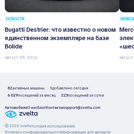
НОВОСТИ
НЕМЕЦ
Bugatti Destrier: что известно о новом
Merc
единственном экземпляре на базе
элек
Bolide
«шес
август 09, 2026
август
82
активные машины
1
добавлено сегодня
6 029
посещений за месяц
223
посещений за сутки
Автомобили
О нас
Блог
Контакты
support@zvelta.com
© 2026 zvelta
Условия использования
Политика конфиденциальности
Информация для дилеров