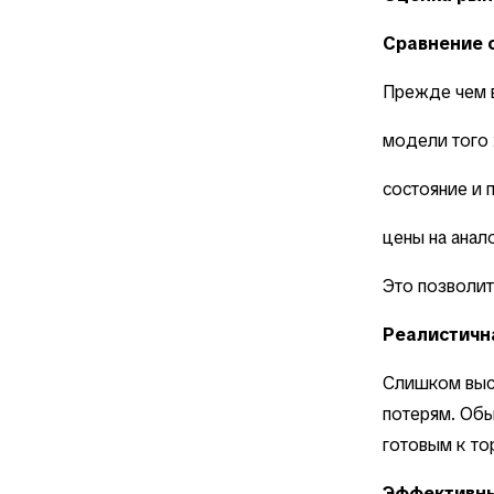
Сравнение 
Прежде чем в
модели того 
состояние и 
цены на ана
Это позволи
Реалистичн
Слишком высо
потерям. Обы
готовым к то
Эффективн