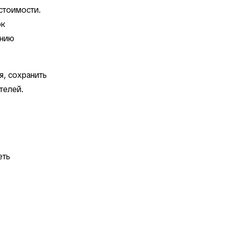
 стоимости.
ок
ению
я, сохранить
телей.
еть