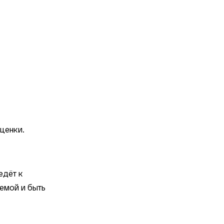
ценки.
едёт к
аемой и быть