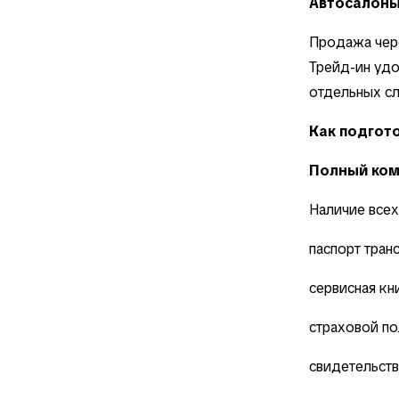
Автосалоны
Продажа чере
Трейд-ин удо
отдельных сл
Как подгот
Полный ком
Наличие всех
паспорт тран
сервисная кн
страховой по
свидетельств