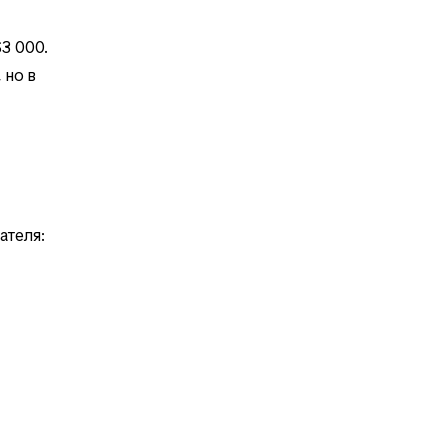
3 000.
 но в
ателя: