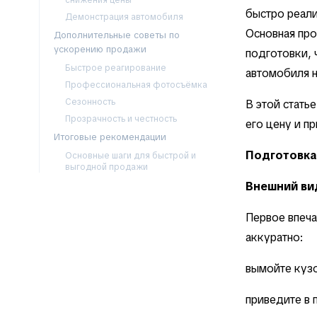
снижения цены
быстро реали
Демонстрация автомобиля
Основная пр
Дополнительные советы по
ускорению продажи
подготовки, 
Быстрое реагирование
автомобиля н
Профессиональная фотосъёмка
Сезонность
В этой стать
Прозрачность и честность
его цену и п
Итоговые рекомендации
Подготовка
Основные шаги для быстрой и
выгодной продажи
Внешний ви
Первое впеча
аккуратно:
вымойте кузо
приведите в 