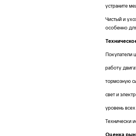
устраните ме
Чистый и ухо
особенно для
Техническо
Покупатели ц
работу двига
тормозную с
свет и элект
уровень все
Технически и
Оценка рын