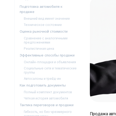
Подготовка автомобиля к
продаже
Внешний вид имеет значение
Техническое состояние
Оценка рыночной стоимости
Сравнение с аналогичными
предложениями
Реалистичная цена
Эффективные способы продажи
Онлайн-площадки и объявления
Социальные сети и тематические
группы
Автосалоны и трейд-ин
Как подготовить документы
Полный комплект документов
Чёткая история автомобиля
Тактика переговоров и продажи
Гибкость, но без чрезмерного
Продажа авто