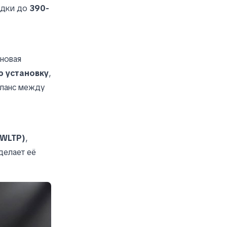
ядки до
390-
 новая
ю установку
,
аланс между
(WLTP)
,
делает её