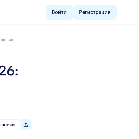
Войти
Регистрация
коления
26:
о
очники