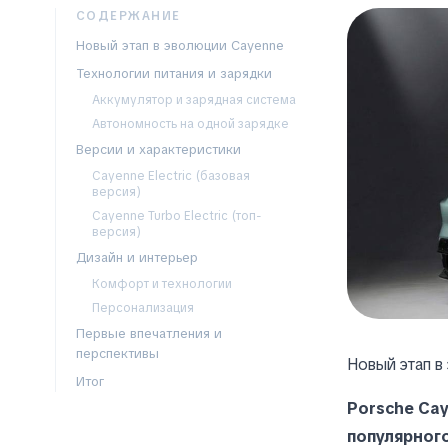
СОДЕРЖАНИЕ
Новый этап в эволюции Cayenne
Технологии питания и зарядки
Аккумулятор и зарядная система
Автономность на одной зарядке
Версии и характеристики
Cayenne Electric (базовая
версия)
Cayenne Turbo Electric (топ-
версия)
Дизайн и интерьер
Комфорт и технологии
Персонализация
Первые впечатления и
перспективы
Новый этап в
Итог
Porsche Cay
популярног