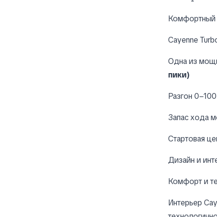
Комфортный 
Cayenne Turbo
Одна из мо
пики)
Разгон 0–10
Запас хода 
Стартовая це
Дизайн и инт
Комфорт и т
Интерьер Cay
технологично