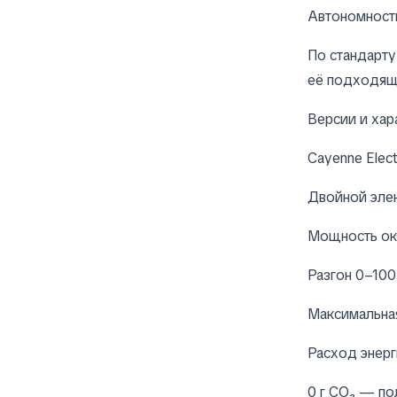
Автономность
По стандарт
её подходяще
Версии и хар
Cayenne Elect
Двойной эле
Мощность о
Разгон 0–100
Максимальна
Расход энерги
0 г CO₂ — по