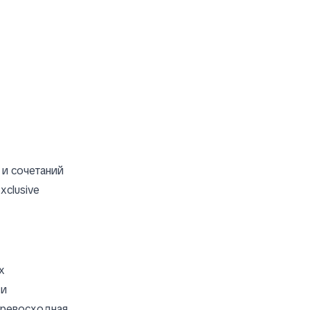
 и сочетаний
clusive
х
 и
превосходная