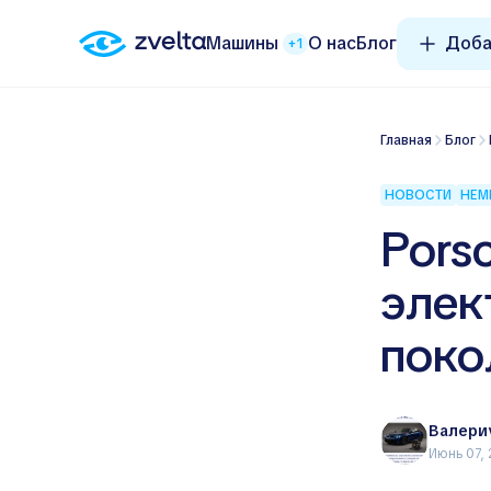
Машины
О нас
Блог
Доба
+1
Главная
Блог
НОВОСТИ
НЕМ
Pors
элек
поко
Валери
Июнь 07,