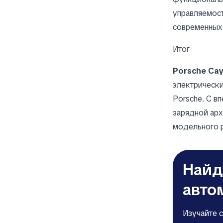
управляемост
современных
Итог
Porsche Cay
электрическ
Porsche. С в
зарядной арх
модельного 
Найд
авто
Изучайте 