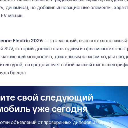
ь, динамика), но добавил инновационные элементы, харак
 EV-машин.
enne Electric 2026
— это мощный, высокотехнологичный
ий SUV, который должен стать одним из флагманских элек
печатляющей мощностью, длительным запасом хода и прод
итектурой, он представляет собой важный шаг в электриф
ряда бренда.
ите свой следующий
мобиль уже сегодня
сотни объявлений от проверенных дилеров и частных