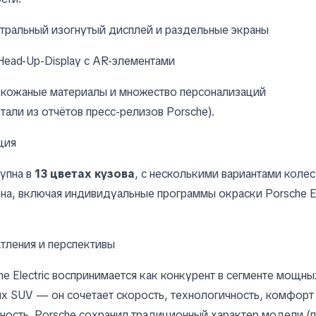
тральный изогнутый дисплей и раздельные экраны
ead-Up-Display с AR-элементами
кожаные материалы и множество персонализаций
етали из отчётов пресс-релизов Porsche).
ция
упна в
13 цветах кузова
, с несколькими вариантами колес
на, включая индивидуальные программы окраски Porsche Ex
тления и перспективы
e Electric воспринимается как конкурент в сегменте мощны
х SUV — он сочетает скорость, технологичность, комфорт
ость. Porsche сохранил традиционный характер модели (