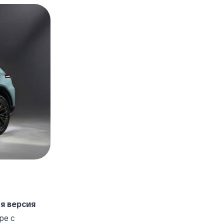
я версия
ре с