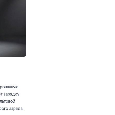
ированную
т зарядку
льтовой
рого заряда.