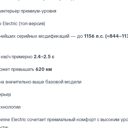
интерьер премиум-уровня
 Electric (топ-версия)
щнейших серийных модификаций — до
1156 л.с. (≈844–113
0 км/ч примерно
2.4–2.5 с
может превышать
620 км
на значительно выше базовой модели
ерьер
ехнологии
enne Electric сочетает премиальный комфорт с высоким ур
сти: