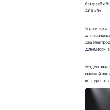
батареей об
400 кВт
.
В отличие от
электрическа
два электрод
динамикой, з
Модель выде
высокой прои
конкурентос