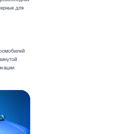
терные для
тромобилей
винутой
икации