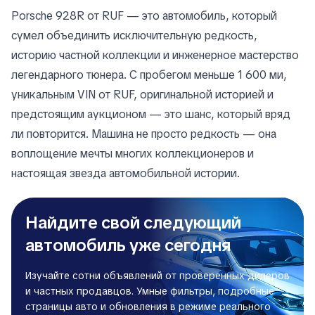
Porsche 928R от RUF — это автомобиль, который
сумел объединить исключительную редкость,
историю частной коллекции и инженерное мастерство
легендарного тюнера. С пробегом меньше 1 600 ми,
уникальным VIN от RUF, оригинальной историей и
предстоящим аукционом — это шанс, который вряд
ли повторится. Машина не просто редкость — она
воплощение мечты многих коллекционеров и
настоящая звезда автомобильной истории.
Найдите свой следующий
автомобиль уже сегодня
Изучайте сотни объявлений от проверенных дилеров
и частных продавцов. Умные фильтры, подробные
страницы авто и обновления в режиме реального