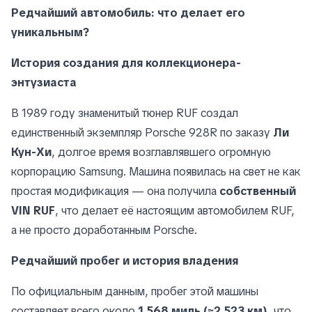
Редчайший автомобиль: что делает его
уникальным?
История создания для коллекционера-
энтузиаста
В 1989 году знаменитый тюнер RUF создал
единственный экземпляр Porsche 928R по заказу
Ли
Кун-Хи
, долгое время возглавлявшего огромную
корпорацию Samsung. Машина появилась на свет не как
простая модификация — она получила
собственный
VIN RUF
, что делает её настоящим автомобилем RUF,
а не просто доработанным Porsche.
Редчайший пробег и история владения
По официальным данным, пробег этой машины
составляет всего около
1 568 миль (≈2 523 км)
, что