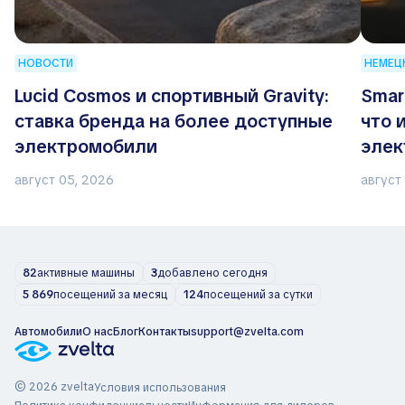
НОВОСТИ
НЕМЕЦ
Lucid Cosmos и спортивный Gravity:
Smar
ставка бренда на более доступные
что 
электромобили
элек
авто
август 05, 2026
август
82
активные машины
3
добавлено сегодня
5 869
посещений за месяц
124
посещений за сутки
Автомобили
О нас
Блог
Контакты
support@zvelta.com
© 2026 zvelta
Условия использования