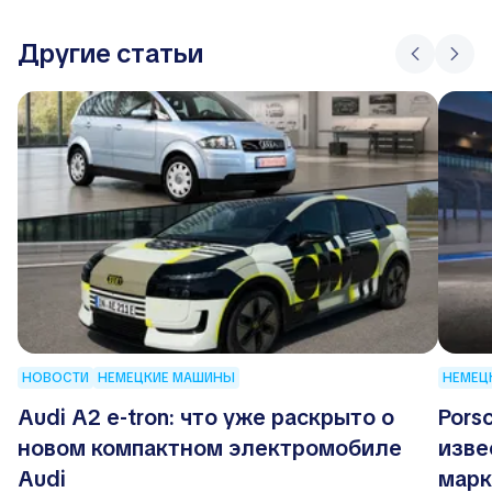
Другие статьи
НОВОСТИ
НЕМЕЦКИЕ МАШИНЫ
НЕМЕЦ
Audi A2 e-tron: что уже раскрыто о
Pors
новом компактном электромобиле
изве
Audi
марк