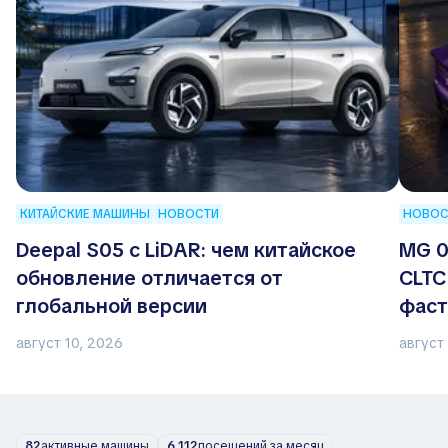
КИТАЙСКИЕ МАШИНЫ
НОВОСТИ
НОВОС
Deepal S05 с LiDAR: чем китайское
MG 0
обновление отличается от
CLTC
глобальной версии
фаст
август 10, 2026
август
82
активные машины
6 112
посещений за месяц