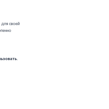
.
 для своей
епенно
льзовать
.