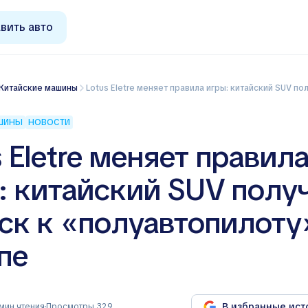
вить авто
Китайские машины
Lotus Eletre меняет правила игры: китайский SUV получил допуск к «полу
АШИНЫ
НОВОСТИ
s Eletre меняет правил
: китайский SUV полу
ск к «полуавтопилоту
пе
В избранные ист
мин чтения
Просмотры 329