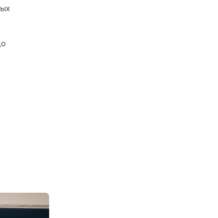
ных
до