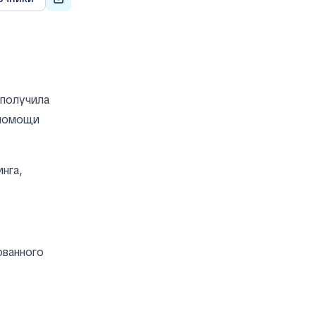
 получила
 помощи
нга,
ованного