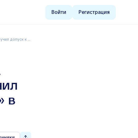
Войти
Регистрация
автопилоту» в Европе
а
чил
» в
очники