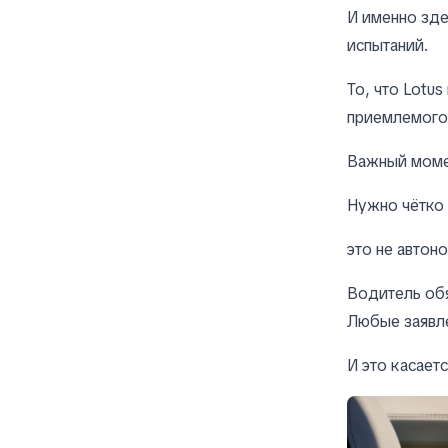
И именно зде
испытаний.
То, что Lotu
приемлемого 
Важный момен
Нужно чётко 
это не автон
Водитель обя
Любые заявле
И это касаетс