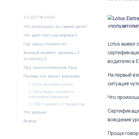
СОДЕРЖАНИЕ
Что произошло на самом деле?
Что даёт этот сертификат?
Lotus вывел 
Где здесь сложность?
сертификацию
Важный момент: уровень L2
остаётся L2
водителю в Е
Про технологическую базу
На первый вз
Почему это имеет значение
ситуация чут
1. Lotus догоняет рынок
2. Регуляция становится
Что произош
ключевым барьером
3. OTA становится стандартом
Сертификация
Что дальше
вождения уро
Вывод
Проще говор