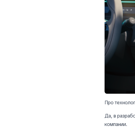
Про техноло
Да, в разраб
компании.