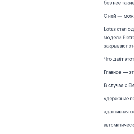
без неё таки
С ней — мож
Lotus стал о
модели Eletr
закрывают эт
Что даёт это
Главное — эт
В случае с El
удержание п
адаптивная с
автоматическ