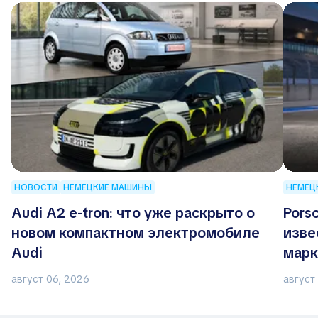
НОВОСТИ
НЕМЕЦКИЕ МАШИНЫ
НЕМЕЦ
Audi A2 e-tron: что уже раскрыто о
Pors
новом компактном электромобиле
изве
Audi
марк
август 06, 2026
август