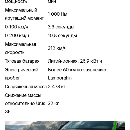
мощность
мин
Максимальный
1 000 Нм
крутящий момент
0-100 км/ч
3,3 секунды
0-200 км/ч
10,8 секунды
Максимальная
312 км/ч
скорость
Тяговая батарея
Литий-ионная, 25,9 кВт·ч
Электрический
Более 60 км по заявлению
пробег
Lamborghini
Снаряжённая масса
2 473 кг
Снижение массы
относительно Urus
32 кг
SE