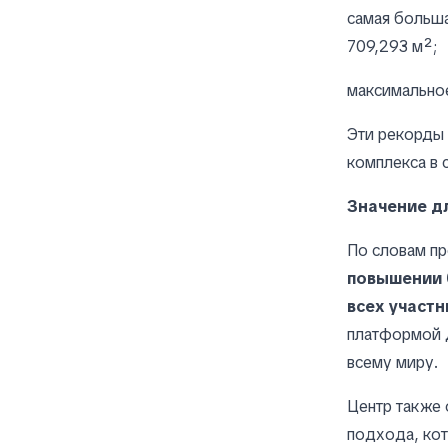
самая больша
709,293 м²;
максимальное
Эти рекорды 
комплекса в 
Значение д
По словам пр
повышении б
всех участ
платформой д
всему миру.
Центр также
подхода, кот