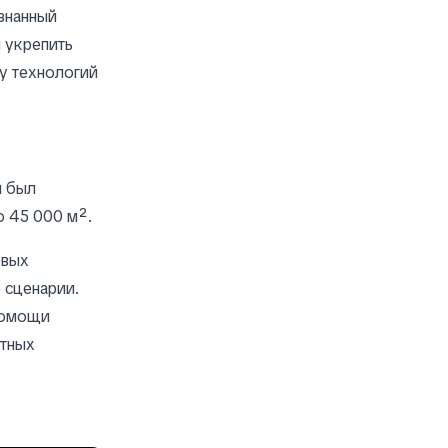
знанный
 укрепить
у технологий
н был
о 45 000 м².
евых
 сценарии.
помощи
ртных