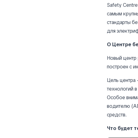
Safety Centr
самым крупны
стандарты бе
для электриф
О Центре б
Новый центр 
построен с и
Цель центра
технологий в
Особое вним
водителю (A
средств.
Что будет т