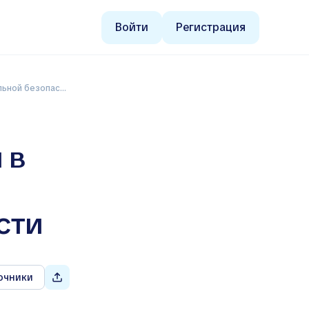
Войти
Регистрация
й безопасности
 в
сти
очники