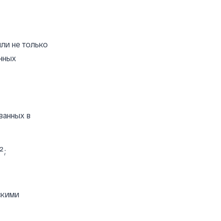
ли не только
нных
ванных в
²;
скими