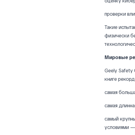
оценку кибе
проверки вл
Такие испыта
физически б
технологичес
Мировые ре
Geely Safety
книге рекорд
самая больша
самая длинна
самый крупн
условиями —