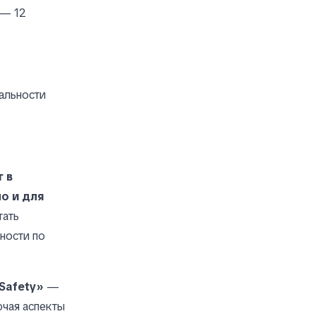
 — 12
альности
 в
о и для
тать
ности по
Safety»
—
ючая аспекты