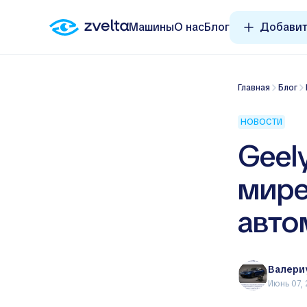
Машины
О нас
Блог
Добавит
Главная
Блог
НОВОСТИ
Geel
мире
авто
Валери
Июнь 07,