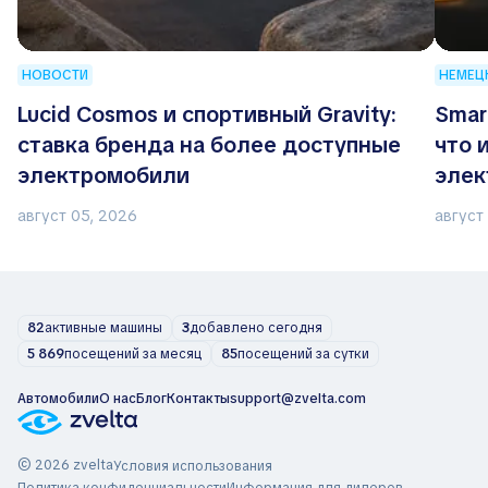
НОВОСТИ
НЕМЕЦ
Lucid Cosmos и спортивный Gravity:
Smar
ставка бренда на более доступные
что 
электромобили
элек
авто
август 05, 2026
август
82
активные машины
3
добавлено сегодня
5 869
посещений за месяц
85
посещений за сутки
Автомобили
О нас
Блог
Контакты
support@zvelta.com
© 2026 zvelta
Условия использования
Политика конфиденциальности
Информация для дилеров