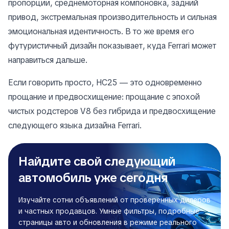
пропорции, среднемоторная компоновка, задний
привод, экстремальная производительность и сильная
эмоциональная идентичность. В то же время его
футуристичный дизайн показывает, куда Ferrari может
направиться дальше.
Если говорить просто, HC25 — это одновременно
прощание и предвосхищение: прощание с эпохой
чистых родстеров V8 без гибрида и предвосхищение
следующего языка дизайна Ferrari.
Найдите свой следующий
автомобиль уже сегодня
Изучайте сотни объявлений от проверенных дилеров
и частных продавцов. Умные фильтры, подробные
страницы авто и обновления в режиме реального