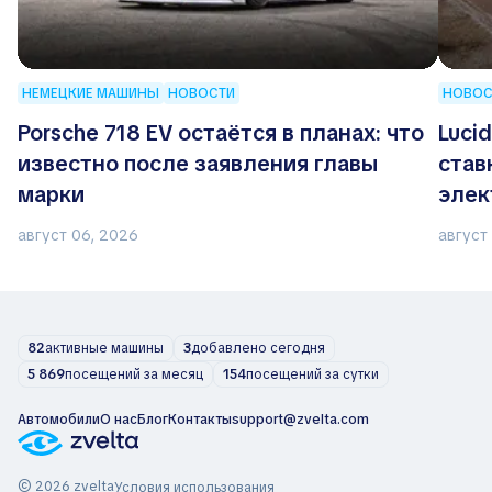
НЕМЕЦКИЕ МАШИНЫ
НОВОСТИ
НОВОС
Porsche 718 EV остаётся в планах: что
Luci
известно после заявления главы
став
марки
элек
август 06, 2026
август
82
активные машины
3
добавлено сегодня
5 869
посещений за месяц
154
посещений за сутки
Автомобили
О нас
Блог
Контакты
support@zvelta.com
© 2026 zvelta
Условия использования