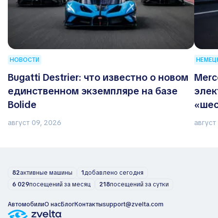
НОВОСТИ
НЕМЕЦ
Bugatti Destrier: что известно о новом
Merc
единственном экземпляре на базе
элек
Bolide
«шес
август 09, 2026
август
82
активные машины
1
добавлено сегодня
6 029
посещений за месяц
218
посещений за сутки
Автомобили
О нас
Блог
Контакты
support@zvelta.com