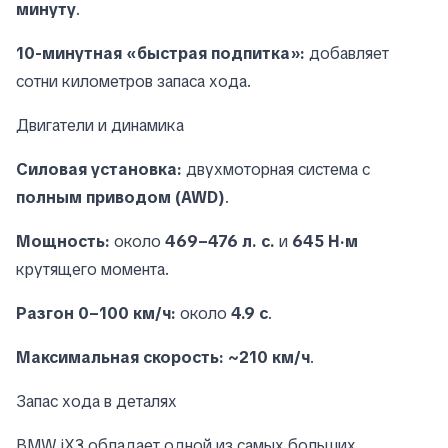
минуту
.
10-минутная «быстрая подпитка»:
добавляет
сотни километров запаса хода.
Двигатели и динамика
Силовая установка:
двухмоторная система с
полным приводом (AWD)
.
Мощность:
около
469–476 л. с.
и
645 Н·м
крутящего момента.
Разгон 0–100 км/ч:
около
4.9 с
.
Максимальная скорость:
~210 км/ч
.
Запас хода в деталях
BMW iX3 обладает одной из самых больших