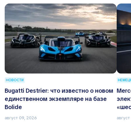
НОВОСТИ
НЕМЕЦ
Bugatti Destrier: что известно о новом
Merc
единственном экземпляре на базе
элек
Bolide
«шес
август 09, 2026
август