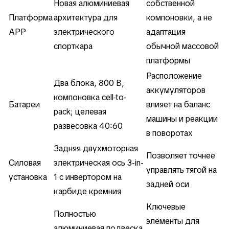
Новая алюминиевая
собственной
Платформа
архитектура для
компоновки, а не
APP
электрического
адаптация
спорткара
обычной массовой
платформы
Расположение
Два блока, 800 В,
аккумуляторов
компоновка cell-to-
Батареи
влияет на баланс
pack; целевая
машины и реакции
развесовка 40:60
в поворотах
Задняя двухмоторная
Позволяет точнее
Силовая
электрическая ось 3-in-
управлять тягой на
установка
1 с инвертором на
задней оси
карбиде кремния
Ключевые
Полностью
элементы для
алюминиевая подвеска,