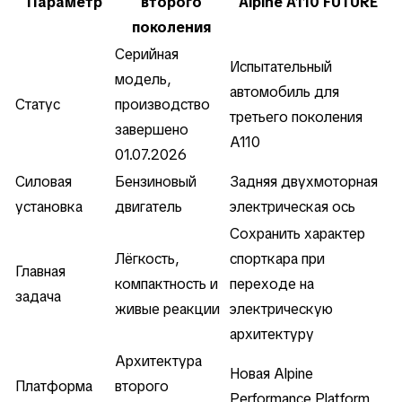
Параметр
второго
Alpine A110 FUTURE
поколения
Серийная
Испытательный
модель,
автомобиль для
Статус
производство
третьего поколения
завершено
A110
01.07.2026
Силовая
Бензиновый
Задняя двухмоторная
установка
двигатель
электрическая ось
Сохранить характер
Лёгкость,
спорткара при
Главная
компактность и
переходе на
задача
живые реакции
электрическую
архитектуру
Архитектура
Новая Alpine
Платформа
второго
Performance Platform