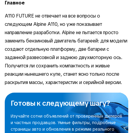
Главное
A110 FUTURE не отвечает на все вопросы о
следующем Alpine A110, но уже показывает
направление разработки. Alpine не пытается просто
заменить бензиновый двигатель батареей: для модели
создают отдельную платформу, две батареи с
заданной развесовкой и заднюю двухмоторную ось.
Получится ли сохранить компактность и живые
реакции нынешнего купе, станет ясно только после
раскрытия массы, характеристик и серийной версии.
Готовы к следующему шагу?
Изучайте сотни объявлений от проверенных дилеров
и частных продавцов. Умные фильтры, подробные
страницы авто и обновления в режиме реального