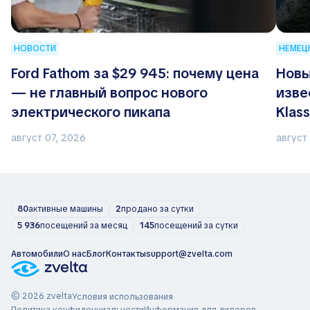
НОВОСТИ
НЕМЕЦ
Ford Fathom за $29 945: почему цена
Новы
— не главный вопрос нового
изве
электрического пикапа
Klas
август 07, 2026
август
80
активные машины
2
продано за сутки
5 936
посещений за месяц
145
посещений за сутки
Автомобили
О нас
Блог
Контакты
support@zvelta.com
© 2026 zvelta
Условия использования