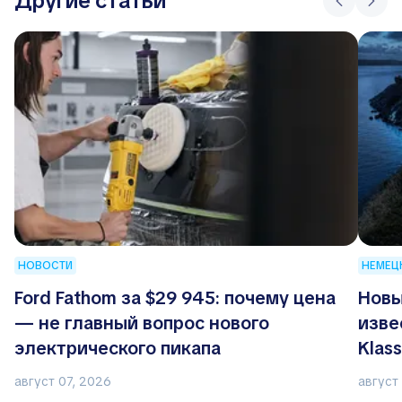
Другие статьи
НОВОСТИ
НЕМЕЦ
Ford Fathom за $29 945: почему цена
Новы
— не главный вопрос нового
изве
электрического пикапа
Klas
август 07, 2026
август