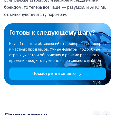
Если раньше автомобили выбирали сердцем или
брендом, то теперь всё чаще — разумом. И AITO M6
отлично чувствует эту перемену.
Готовы к следующему шагу?
Изучайте сотни объявлений от проверенных дилеров
и частных продавцов. Умные фильтры, подробные
страницы авто и обновления в режиме реального
времени - все, что нужно для правильного выбора.
Посмотреть все авто